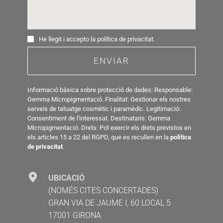
He llegit i accepto la política de privacitat.
ENVIAR
Informació bàsica sobre protecció de dades: Responsable: 
Gemma Micropigmentació. Finalitat: Gestionar els nostres 
serveis de tatuatge cosmètic i paramèdic. Legitimació: 
Consentiment de l'interessat. Destinataris: Gemma 
Micropigmentació. Drets: Pot exercir els drets previstos en 
els articles 15 a 22 del RGPD, que es recullen en la 
política 
de privacitat
.
UBICACIÓ
(NOMÉS CITES CONCERTADES)
GRAN VIA DE JAUME I, 60 LOCAL 5
17001 GIRONA