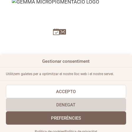
CONDICIONS GENERALS
Gestionar consentiment
AVÍS LEGAL
Utilitzem galetes per a optimitzar el nostre lloc web i el nostre servei.
POLÍTICA DE PRIVACITAT
POLÍTICA DE COOKIES
ACCEPTO
DENEGAT
PREFERÈNCIES
© 2026 Gemma Micropigmentació
Política de cookies
Política de privacitat