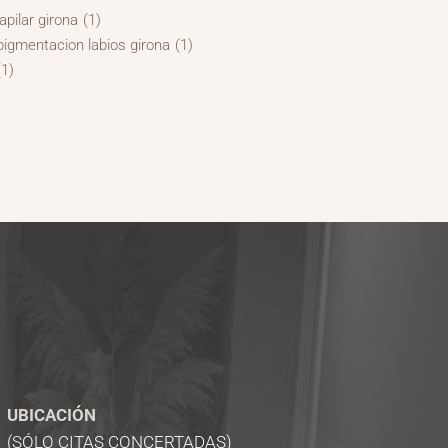
pilar girona
(1)
igmentacion labios girona
(1)
(1)
UBICACIÓN
(SÓLO CITAS CONCERTADAS)