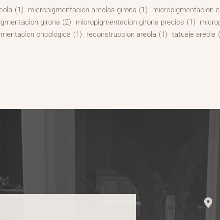
eola
(1)
micropigmentacion areolas girona
(1)
micropigmentacion ca
igmentacion girona
(2)
micropigmentacion girona precios
(1)
microp
gmentacion oncologica
(1)
reconstruccion areola
(1)
tatuaje areola