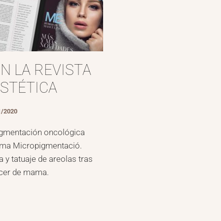
 LA REVISTA 
STÉTICA
1/2020
igmentación oncológica 
mma Micropigmentació. 
 tatuaje de areolas tras 
ncer de mama.