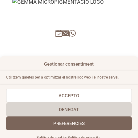
CONDICIONS GENERALS
Gestionar consentiment
AVÍS LEGAL
Utilitzem galetes per a optimitzar el nostre lloc web i el nostre servei.
POLÍTICA DE PRIVACITAT
POLÍTICA DE COOKIES
ACCEPTO
DENEGAT
PREFERÈNCIES
© 2026 Gemma Micropigmentació
Política de cookies
Política de privacitat